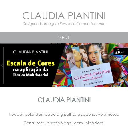
MENU
CLAUDIA PIANTINI
Roupas coloridas, cabelo grisalho, acessórios volumosos.
Consultora, antropóloga, comunicadora.